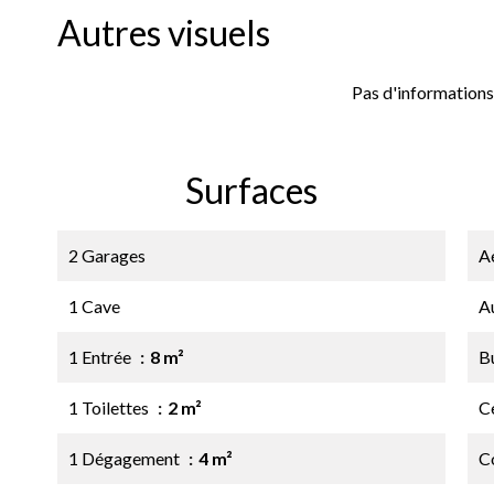
Autres visuels
Pas d'informations
Surfaces
2 Garages
A
1 Cave
A
1 Entrée
8 m²
B
1 Toilettes
2 m²
Ce
1 Dégagement
4 m²
C