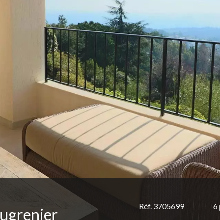
Réf. 3705699
6
ugrenier