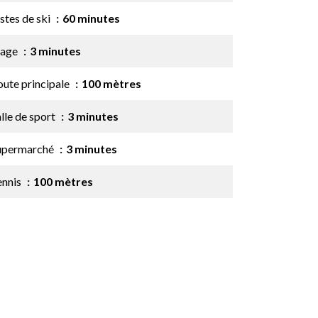
stes de ski
60 minutes
lage
3 minutes
oute principale
100 mètres
lle de sport
3 minutes
upermarché
3 minutes
ennis
100 mètres