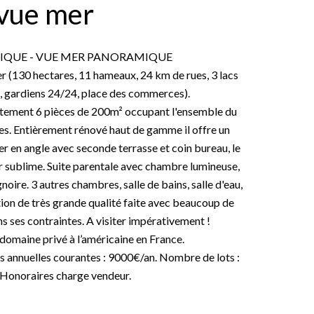
vue mer
NIQUE - VUE MER PANORAMIQUE
 (130 hectares, 11 hameaux, 24 km de rues, 3 lacs
is, gardiens 24/24, place des commerces).
artement 6 pièces de 200m² occupant l'ensemble du
es. Entièrement rénové haut de gamme il offre un
er en angle avec seconde terrasse et coin bureau, le
r sublime. Suite parentale avec chambre lumineuse,
oire. 3 autres chambres, salle de bains, salle d'eau,
ion de très grande qualité faite avec beaucoup de
ns ses contraintes. A visiter impérativement !
 domaine privé à l’américaine en France.
s annuelles courantes : 9000€/an. Nombre de lots :
. Honoraires charge vendeur.