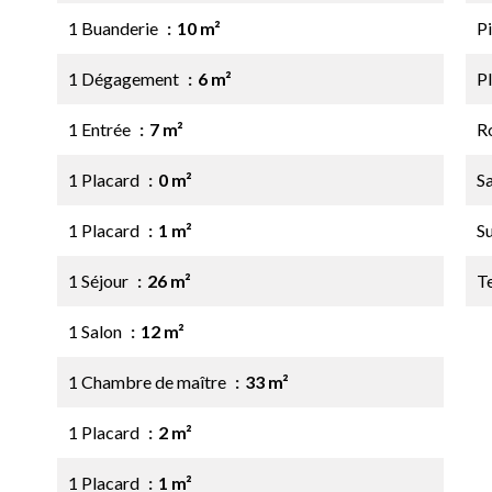
1 Buanderie
10 m²
Pi
1 Dégagement
6 m²
P
1 Entrée
7 m²
R
1 Placard
0 m²
Sa
1 Placard
1 m²
S
1 Séjour
26 m²
T
1 Salon
12 m²
1 Chambre de maître
33 m²
1 Placard
2 m²
1 Placard
1 m²