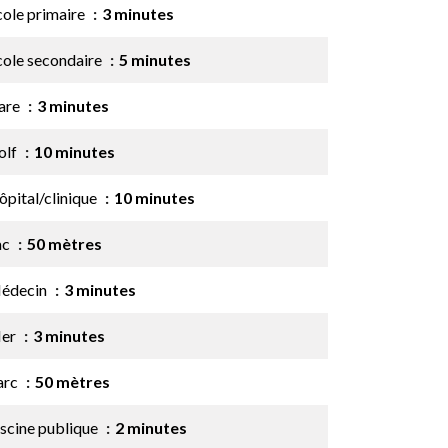
cole primaire
3 minutes
cole secondaire
5 minutes
are
3 minutes
olf
10 minutes
ôpital/clinique
10 minutes
ac
50 mètres
édecin
3 minutes
er
3 minutes
arc
50 mètres
iscine publique
2 minutes