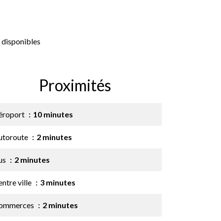
 disponibles
Proximités
éroport
10 minutes
utoroute
2 minutes
us
2 minutes
ntre ville
3 minutes
ommerces
2 minutes