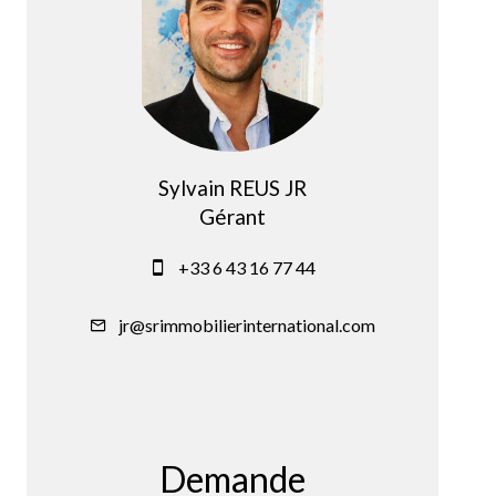
Sylvain REUS JR
Gérant
+33 6 43 16 77 44
jr@srimmobilierinternational.com
Demande