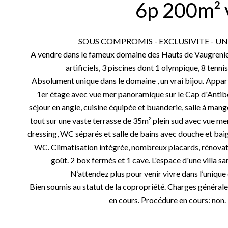
6p 200m² 
SOUS COMPROMIS - EXCLUSIVITE - U
A vendre dans le fameux domaine des Hauts de Vaugrenier
artificiels, 3 piscines dont 1 olympique, 8 tenn
Absolument unique dans le domaine , un vrai bijou. App
1er étage avec vue mer panoramique sur le Cap d'Antib
séjour en angle, cuisine équipée et buanderie, salle à mang
tout sur une vaste terrasse de 35m² plein sud avec vue me
dressing, WC séparés et salle de bains avec douche et baign
WC. Climatisation intégrée, nombreux placards, rénovat
goût. 2 box fermés et 1 cave. L'espace d'une villa sa
N’attendez plus pour venir vivre dans l’unique
Bien soumis au statut de la copropriété. Charges générale
en cours. Procédure en cours: non