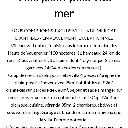
mer
SOUS COMPROMIS. EXCLUSIVITE - VUE MER CAP
D'ANTIBES - EMPLACEMENT EXCEPTIONNEL
Villeneuve-Loubet, à saisir dans le fameux domaine des
Hauts de Vaugrenier (130 hectares, 11 hameaux, 24 km de
rues, 3 lacs artificiels, 3 piscines dont 1 olympique, 8 tennis,
gardiens 24/24, place des commerces).
Coup de cœur absolu pour cette villa 4 pièces d'origine de
plain-pied à rénover, avec 95m² habitables et 82m²
d'annexes sur parcelle de 680m². Séjour et salle à manger sur
terrasse avec vue mer exceptionnelle sur le Cap d'Antibes,
plein sud. cuisine, véranda 35m², 2 chambres, sbd/wc et
sde/wc, dressing. Garage et buanderie au même niveau que
la villa. Enorme potentiel.
N’attendez plus pour venir vivre dans l’unique domaine privé