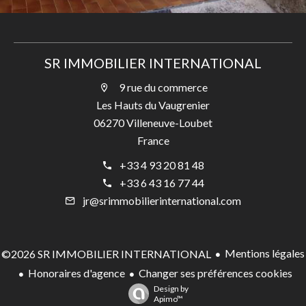
SR IMMOBILIER INTERNATIONAL
9 rue du commerce
Les Hauts du Vaugrenier
06270 Villeneuve-Loubet
France
+33 4 93 20 81 48
+33 6 43 16 77 44
jr@srimmobilierinternational.com
Mentions légales
©2026 SR IMMOBILIER INTERNATIONAL
Honoraires d'agence
Changer ses préférences cookies
Design by
Apimo™